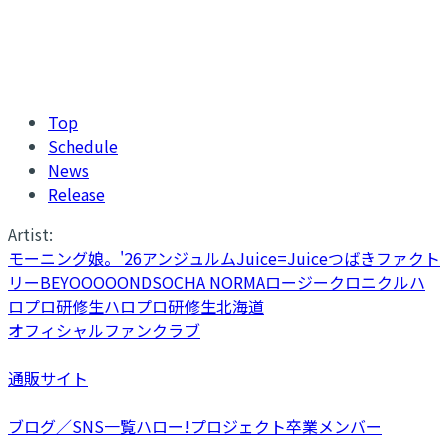
Top
Schedule
News
Release
Artist:
モーニング娘。'26
アンジュルム
Juice=Juice
つばきファクト
リー
BEYOOOOONDS
OCHA NORMA
ロージークロニクル
ハ
ロプロ研修生
ハロプロ研修生北海道
オフィシャルファンクラブ
通販サイト
ブログ／SNS一覧
ハロー!プロジェクト卒業メンバー