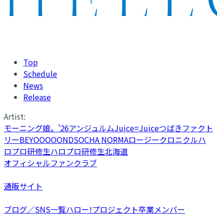
Top
Schedule
News
Release
Artist:
モーニング娘。'26
アンジュルム
Juice=Juice
つばきファクト
リー
BEYOOOOONDS
OCHA NORMA
ロージークロニクル
ハ
ロプロ研修生
ハロプロ研修生北海道
オフィシャルファンクラブ
通販サイト
ブログ／SNS一覧
ハロー!プロジェクト卒業メンバー