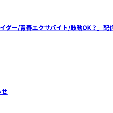
パイダー/青春エクサバイト/鼓動OK？」配
らせ