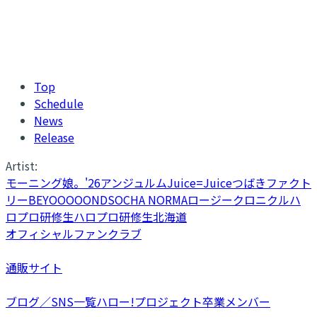
Top
Schedule
News
Release
Artist:
モーニング娘。'26
アンジュルム
Juice=Juice
つばきファクト
リー
BEYOOOOONDS
OCHA NORMA
ロージークロニクル
ハ
ロプロ研修生
ハロプロ研修生北海道
オフィシャルファンクラブ
通販サイト
ブログ／SNS一覧
ハロー!プロジェクト卒業メンバー