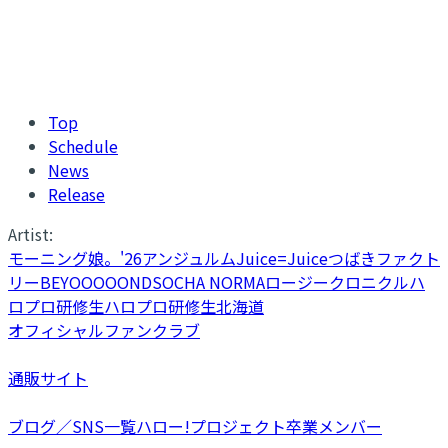
Top
Schedule
News
Release
Artist:
モーニング娘。'26
アンジュルム
Juice=Juice
つばきファクト
リー
BEYOOOOONDS
OCHA NORMA
ロージークロニクル
ハ
ロプロ研修生
ハロプロ研修生北海道
オフィシャルファンクラブ
通販サイト
ブログ／SNS一覧
ハロー!プロジェクト卒業メンバー