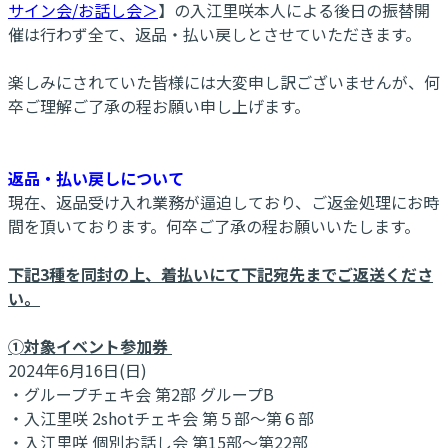
サイン会/お話し会＞
】の入江里咲本人による後日の振替開
催は行わず全て、返品・払い戻しとさせていただきます。
楽しみにされていた皆様には大変申し訳ございませんが、何
卒ご理解ご了承の程お願い申し上げます。
返品・払い戻しについて
現在、返品受け入れ業務が逼迫しており、ご返金処理にお時
間を頂いております。何卒ご了承の程お願いいたします。
下記3種を同封の上、着払いにて下記宛先までご返送くださ
い。
➀対象イベント参加券
2024年6月16日(日)
・グループチェキ会 第2部 グループB
・入江里咲 2shotチェキ会 第５部～第６部
・入江里咲 個別お話し会 第15部～第22部