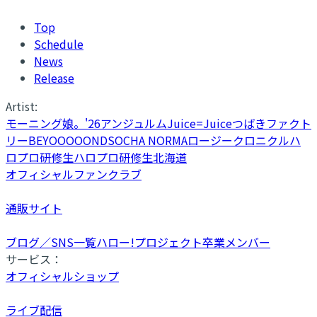
Top
Schedule
News
Release
Artist:
モーニング娘。'26
アンジュルム
Juice=Juice
つばきファクト
リー
BEYOOOOONDS
OCHA NORMA
ロージークロニクル
ハ
ロプロ研修生
ハロプロ研修生北海道
オフィシャルファンクラブ
通販サイト
ブログ／SNS一覧
ハロー!プロジェクト卒業メンバー
サービス：
オフィシャルショップ
ライブ配信