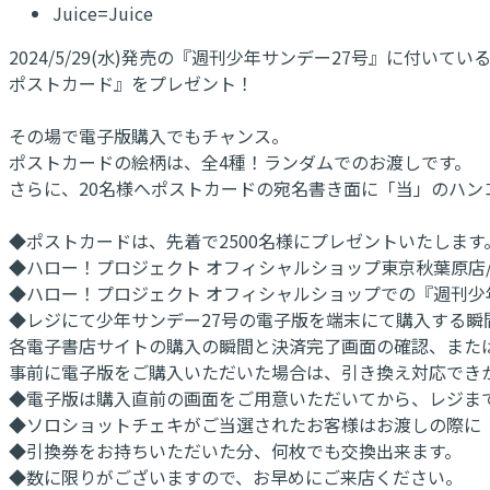
Juice=Juice
2024/5/29(水)発売の『週刊少年サンデー27号』に付
ポストカード』をプレゼント！
その場で電子版購入でもチャンス。
ポストカードの絵柄は、全4種！ランダムでのお渡しです。
さらに、20名様へポストカードの宛名書き面に「当」のハ
◆ポストカードは、先着で2500名様にプレゼントいたします
◆ハロー！プロジェクト オフィシャルショップ東京秋葉原店/名古屋
◆ハロー！プロジェクト オフィシャルショップでの『週刊少
◆レジにて少年サンデー27号の電子版を端末にて購入する瞬
各電子書店サイトの購入の瞬間と決済完了画面の確認、また
事前に電子版をご購入いただいた場合は、引き換え対応でき
◆電子版は購入直前の画面をご用意いただいてから、レジま
◆ソロショットチェキがご当選されたお客様はお渡しの際に
◆引換券をお持ちいただいた分、何枚でも交換出来ます。
◆数に限りがございますので、お早めにご来店ください。