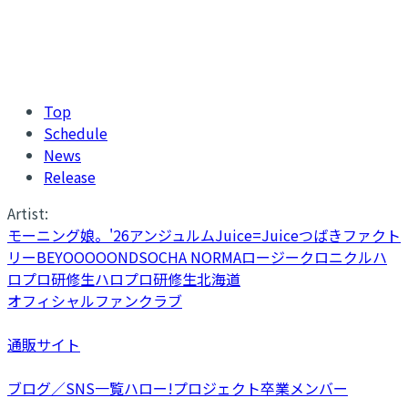
Top
Schedule
News
Release
Artist:
モーニング娘。'26
アンジュルム
Juice=Juice
つばきファクト
リー
BEYOOOOONDS
OCHA NORMA
ロージークロニクル
ハ
ロプロ研修生
ハロプロ研修生北海道
オフィシャルファンクラブ
通販サイト
ブログ／SNS一覧
ハロー!プロジェクト卒業メンバー