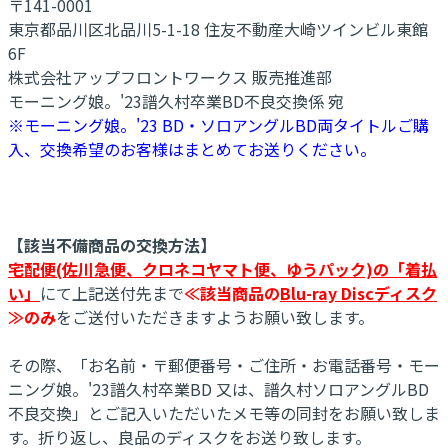
〒141-0001
東京都品川区北品川5-1-18 住友不動産大崎ツインビル東館
6F
株式会社アップフロントワークス 販売推進部
モーニング娘。'23譜久村卒業BD不良交換係 宛
※モーニング娘。'23 BD・ソロアングルBD両タイトルご購
入、交換希望のお客様はまとめてお送りください。
【該当不備商品の交換方法】
宅配便(佐川急便、クロネコヤマト便、ゆうパック)の「着払
い」
にて上記送付先まで
≪該当商品の
Blu-ray Discディスク
≫のみ
をご送付いただきますようお願い致します。
その際、「お名前・〒郵便番号・ご住所・お電話番号・モー
ニング娘。'23譜久村卒業BD 又は、譜久村ソロアングルBD
不良交換」とご記入いただいたメモ等の同封をお願い致しま
す。折り返し、良品のディスクをお送り致します。