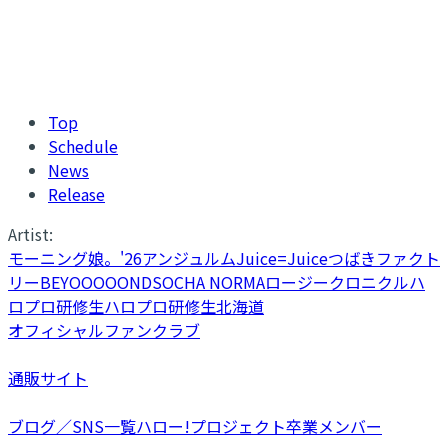
Top
Schedule
News
Release
Artist:
モーニング娘。'26
アンジュルム
Juice=Juice
つばきファクト
リー
BEYOOOOONDS
OCHA NORMA
ロージークロニクル
ハ
ロプロ研修生
ハロプロ研修生北海道
オフィシャルファンクラブ
通販サイト
ブログ／SNS一覧
ハロー!プロジェクト卒業メンバー