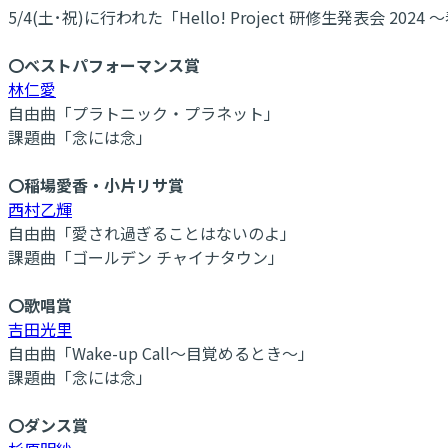
5/4(土･祝)に行われた「Hello! Project 研修生発
〇ベストパフォーマンス賞
林仁愛
自由曲「プラトニック・プラネット」
課題曲「念には念」
〇稲場愛香・小片リサ賞
西村乙輝
自由曲「愛され過ぎることはないのよ」
課題曲「ゴールデン チャイナタウン」
〇歌唱賞
吉田光里
自由曲「Wake-up Call～目覚めるとき～」
課題曲「念には念」
〇ダンス賞