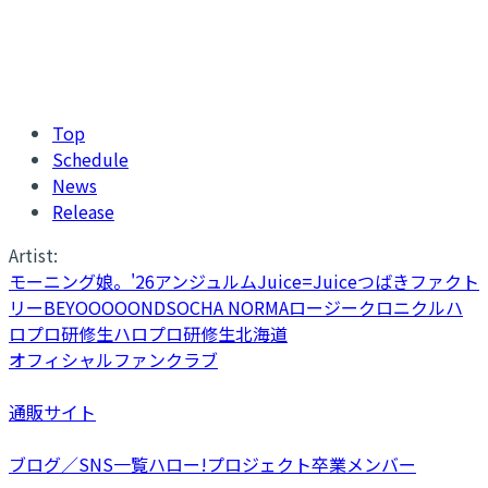
Top
Schedule
News
Release
Artist:
モーニング娘。'26
アンジュルム
Juice=Juice
つばきファクト
リー
BEYOOOOONDS
OCHA NORMA
ロージークロニクル
ハ
ロプロ研修生
ハロプロ研修生北海道
オフィシャルファンクラブ
通販サイト
ブログ／SNS一覧
ハロー!プロジェクト卒業メンバー