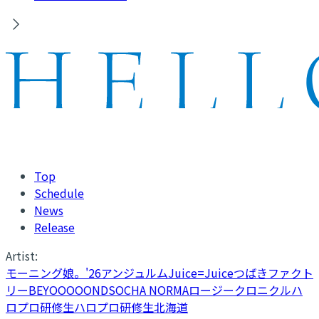
Top
Schedule
News
Release
Artist:
モーニング娘。'26
アンジュルム
Juice=Juice
つばきファクト
リー
BEYOOOOONDS
OCHA NORMA
ロージークロニクル
ハ
ロプロ研修生
ハロプロ研修生北海道