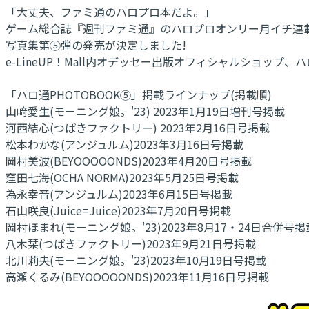
「大丈夫、ファミ通のハロプロ本だよ。」
ゲーム総合誌『週刊ファミ通』のハロプロオンリー月イチ連載
写真集第⑤弾の発売が決定しました!
e-LineUP！Mall内オデッセー出版オフィシャルショッ
「ハロ通PHOTOBOOK⑤」掲載ラインナップ(掲載順)
山﨑愛生(モーニング娘。'23) 2023年1月19日増刊号掲載
河西結心(つばきファクトリー) 2023年2月16日号掲載
松本わかな(アンジュルム)2023年3月16日号掲載
岡村美波(BEYOOOOONDS)2023年4月20日号掲載
窪田七海(OCHA NORMA)2023年5月25日号掲載
為永幸音(アンジュルム)2023年6月15日号掲載
石山咲良(Juice=Juice)2023年7月20日号掲載
岡村ほまれ(モーニング娘。'23)2023年8月17・24日合併号掲
八木栞(つばきファクトリー)2023年9月21日号掲載
北川莉央(モーニング娘。'23)2023年10月19日号掲載
高瀬くるみ(BEYOOOOONDS)2023年11月16日号掲載