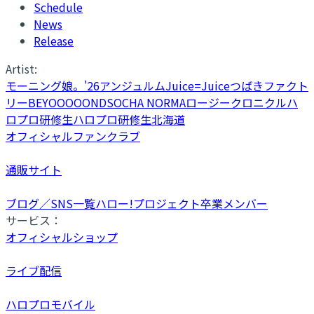
Schedule
News
Release
Artist:
モーニング娘。'26
アンジュルム
Juice=Juice
つばきファクト
リー
BEYOOOOONDS
OCHA NORMA
ロージークロニクル
ハ
ロプロ研修生
ハロプロ研修生北海道
オフィシャルファンクラブ
通販サイト
ブログ／SNS一覧
ハロー!プロジェクト卒業メンバー
サービス：
オフィシャルショップ
ライブ配信
ハロプロモバイル