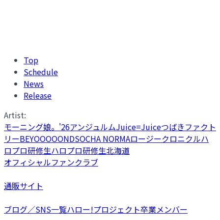
Top
Schedule
News
Release
Artist:
モーニング娘。'26
アンジュルム
Juice=Juice
つばきファクト
リー
BEYOOOOONDS
OCHA NORMA
ロージークロニクル
ハ
ロプロ研修生
ハロプロ研修生北海道
オフィシャルファンクラブ
通販サイト
ブログ／SNS一覧
ハロー!プロジェクト卒業メンバー