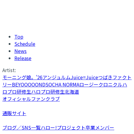
Top
Schedule
News
Release
Artist:
モーニング娘。'26
アンジュルム
Juice=Juice
つばきファクト
リー
BEYOOOOONDS
OCHA NORMA
ロージークロニクル
ハ
ロプロ研修生
ハロプロ研修生北海道
オフィシャルファンクラブ
通販サイト
ブログ／SNS一覧
ハロー!プロジェクト卒業メンバー