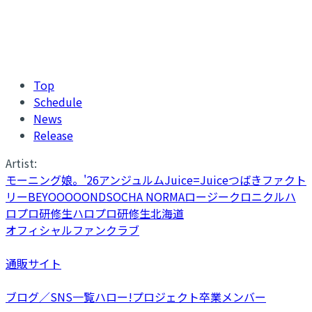
Top
Schedule
News
Release
Artist:
モーニング娘。'26
アンジュルム
Juice=Juice
つばきファクト
リー
BEYOOOOONDS
OCHA NORMA
ロージークロニクル
ハ
ロプロ研修生
ハロプロ研修生北海道
オフィシャルファンクラブ
通販サイト
ブログ／SNS一覧
ハロー!プロジェクト卒業メンバー