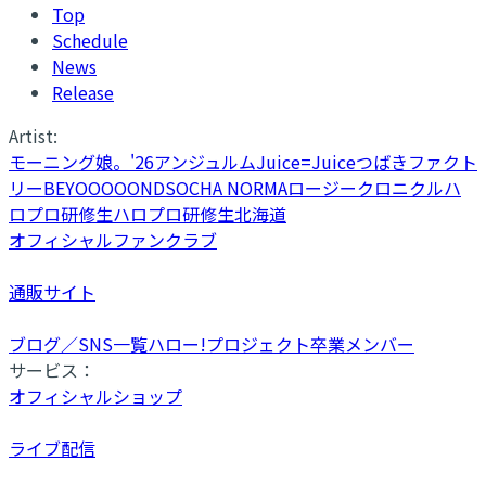
Top
Schedule
News
Release
Artist:
モーニング娘。'26
アンジュルム
Juice=Juice
つばきファクト
リー
BEYOOOOONDS
OCHA NORMA
ロージークロニクル
ハ
ロプロ研修生
ハロプロ研修生北海道
オフィシャルファンクラブ
通販サイト
ブログ／SNS一覧
ハロー!プロジェクト卒業メンバー
サービス：
オフィシャルショップ
ライブ配信