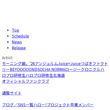
Top
Schedule
News
Release
Artist:
モーニング娘。'26
アンジュルム
Juice=Juice
つばきファクト
リー
BEYOOOOONDS
OCHA NORMA
ロージークロニクル
ハ
ロプロ研修生
ハロプロ研修生北海道
オフィシャルファンクラブ
通販サイト
ブログ／SNS一覧
ハロー!プロジェクト卒業メンバー