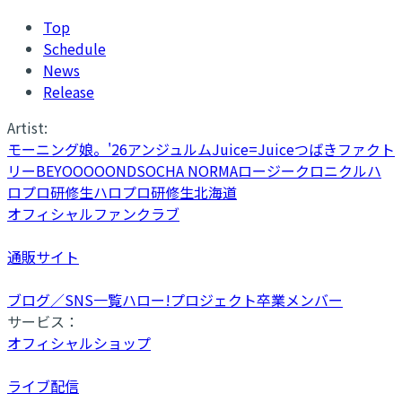
Top
Schedule
News
Release
Artist:
モーニング娘。'26
アンジュルム
Juice=Juice
つばきファクト
リー
BEYOOOOONDS
OCHA NORMA
ロージークロニクル
ハ
ロプロ研修生
ハロプロ研修生北海道
オフィシャルファンクラブ
通販サイト
ブログ／SNS一覧
ハロー!プロジェクト卒業メンバー
サービス：
オフィシャルショップ
ライブ配信