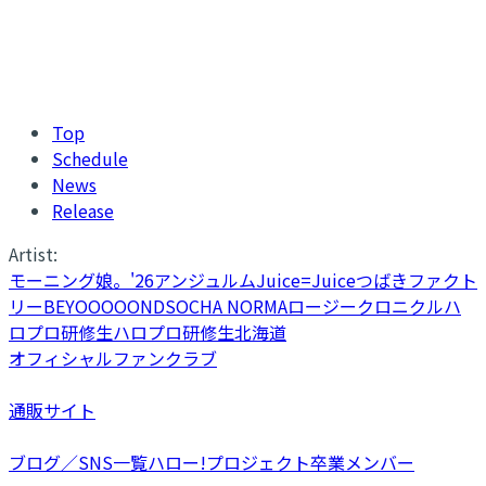
Top
Schedule
News
Release
Artist:
モーニング娘。'26
アンジュルム
Juice=Juice
つばきファクト
リー
BEYOOOOONDS
OCHA NORMA
ロージークロニクル
ハ
ロプロ研修生
ハロプロ研修生北海道
オフィシャルファンクラブ
通販サイト
ブログ／SNS一覧
ハロー!プロジェクト卒業メンバー