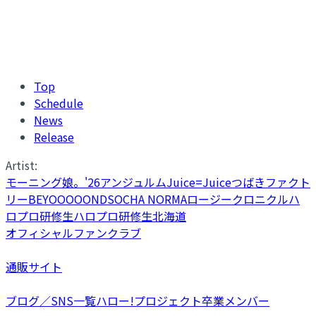
Top
Schedule
News
Release
Artist:
モーニング娘。'26
アンジュルム
Juice=Juice
つばきファクト
リー
BEYOOOOONDS
OCHA NORMA
ロージークロニクル
ハ
ロプロ研修生
ハロプロ研修生北海道
オフィシャルファンクラブ
通販サイト
ブログ／SNS一覧
ハロー!プロジェクト卒業メンバー