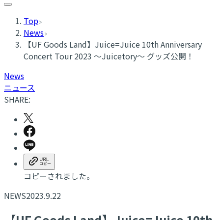
Top
News
【UF Goods Land】Juice=Juice 10th Anniversary
Concert Tour 2023 ～Juicetory～ グッズ公開！
News
ニュース
SHARE:
コピーされました。
NEWS
2023.9.22
【UF Goods Land】Juice=Juice 10th