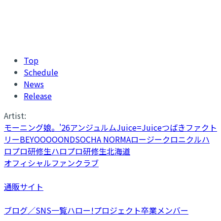
Top
Schedule
News
Release
Artist:
モーニング娘。'26
アンジュルム
Juice=Juice
つばきファクト
リー
BEYOOOOONDS
OCHA NORMA
ロージークロニクル
ハ
ロプロ研修生
ハロプロ研修生北海道
オフィシャルファンクラブ
通販サイト
ブログ／SNS一覧
ハロー!プロジェクト卒業メンバー