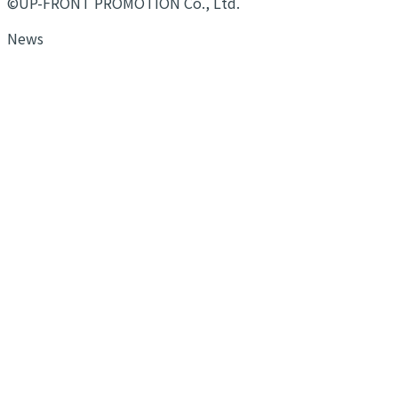
©UP-FRONT PROMOTION Co., Ltd.
News