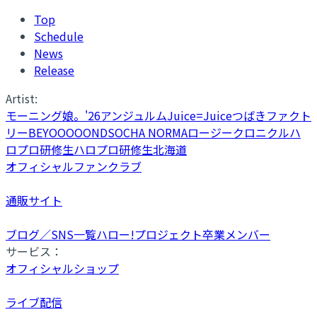
Top
Schedule
News
Release
Artist:
モーニング娘。'26
アンジュルム
Juice=Juice
つばきファクト
リー
BEYOOOOONDS
OCHA NORMA
ロージークロニクル
ハ
ロプロ研修生
ハロプロ研修生北海道
オフィシャルファンクラブ
通販サイト
ブログ／SNS一覧
ハロー!プロジェクト卒業メンバー
サービス：
オフィシャルショップ
ライブ配信