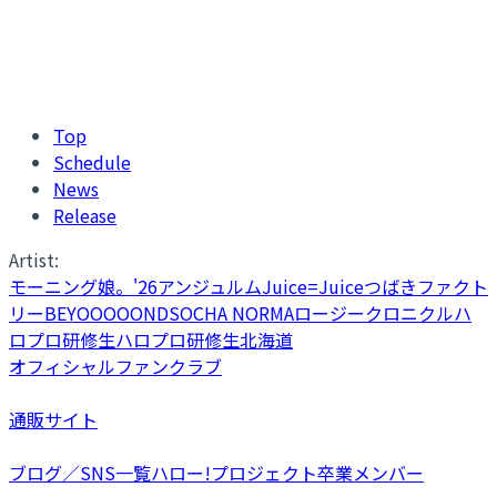
Top
Schedule
News
Release
Artist:
モーニング娘。'26
アンジュルム
Juice=Juice
つばきファクト
リー
BEYOOOOONDS
OCHA NORMA
ロージークロニクル
ハ
ロプロ研修生
ハロプロ研修生北海道
オフィシャルファンクラブ
通販サイト
ブログ／SNS一覧
ハロー!プロジェクト卒業メンバー