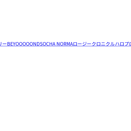
リー
BEYOOOOONDS
OCHA NORMA
ロージークロニクル
ハロプ