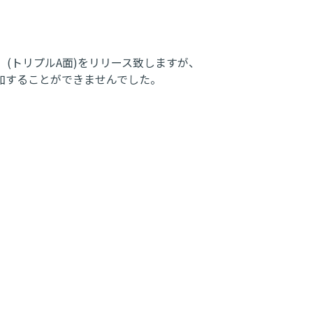
。
いいよ」(トリプルA面)をリリース致しますが、
加することができませんでした。