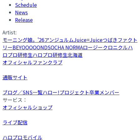
Schedule
News
Release
Artist:
モーニング娘。'26
アンジュルム
Juice=Juice
つばきファクト
リー
BEYOOOOONDS
OCHA NORMA
ロージークロニクル
ハ
ロプロ研修生
ハロプロ研修生北海道
オフィシャルファンクラブ
通販サイト
ブログ／SNS一覧
ハロー!プロジェクト卒業メンバー
サービス：
オフィシャルショップ
ライブ配信
ハロプロモバイル