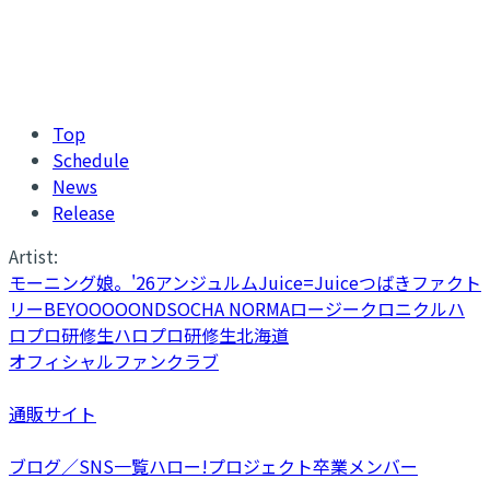
Top
Schedule
News
Release
Artist:
モーニング娘。'26
アンジュルム
Juice=Juice
つばきファクト
リー
BEYOOOOONDS
OCHA NORMA
ロージークロニクル
ハ
ロプロ研修生
ハロプロ研修生北海道
オフィシャルファンクラブ
通販サイト
ブログ／SNS一覧
ハロー!プロジェクト卒業メンバー