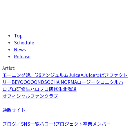
Top
Schedule
News
Release
Artist:
モーニング娘。'26
アンジュルム
Juice=Juice
つばきファクト
リー
BEYOOOOONDS
OCHA NORMA
ロージークロニクル
ハ
ロプロ研修生
ハロプロ研修生北海道
オフィシャルファンクラブ
通販サイト
ブログ／SNS一覧
ハロー!プロジェクト卒業メンバー