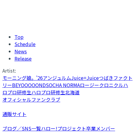
Top
Schedule
News
Release
Artist:
モーニング娘。'26
アンジュルム
Juice=Juice
つばきファクト
リー
BEYOOOOONDS
OCHA NORMA
ロージークロニクル
ハ
ロプロ研修生
ハロプロ研修生北海道
オフィシャルファンクラブ
通販サイト
ブログ／SNS一覧
ハロー!プロジェクト卒業メンバー