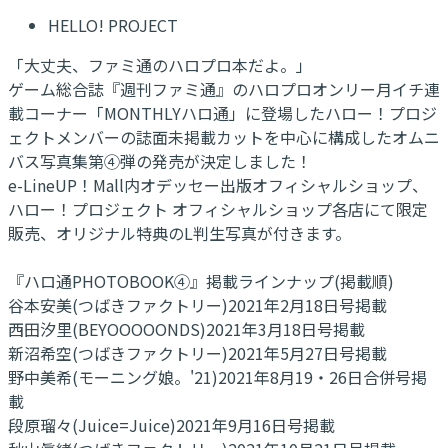
HELLO! PROJECT
「大丈夫、ファミ通のハロプロ本だよ。」
ゲーム総合誌『週刊ファミ通』のハロプロオンリー月イチ連
載コーナー「MONTHLYハロ通」に登場したハロー！プロジ
ェクトメンバーの誌面未掲載カットを中心に構成したオムニ
バス写真集第④弾の発売が決定しました！
e-LineUP！Mall内オデッセー出版オフィシャルショップ、
ハロー！プロジェクト オフィシャルショップ各店にて限定
販売、オリジナル特典のL判生写真が付きます。
『ハロ通PHOTOBOOK④』掲載ラインナップ(掲載順)
谷本安美(つばきファクトリー)2021年2月18日号掲載
西田汐里(BEYOOOOONDS)2021年3月18日号掲載
新沼希空(つばきファクトリー)2021年5月27日号掲載
野中美希(モーニング娘。'21)2021年8月19・26日合併号掲
載
段原瑠々(Juice=Juice)2021年9月16日号掲載