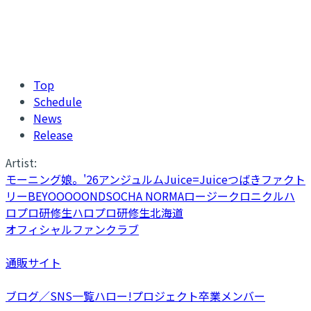
Top
Schedule
News
Release
Artist:
モーニング娘。'26
アンジュルム
Juice=Juice
つばきファクト
リー
BEYOOOOONDS
OCHA NORMA
ロージークロニクル
ハ
ロプロ研修生
ハロプロ研修生北海道
オフィシャルファンクラブ
通販サイト
ブログ／SNS一覧
ハロー!プロジェクト卒業メンバー