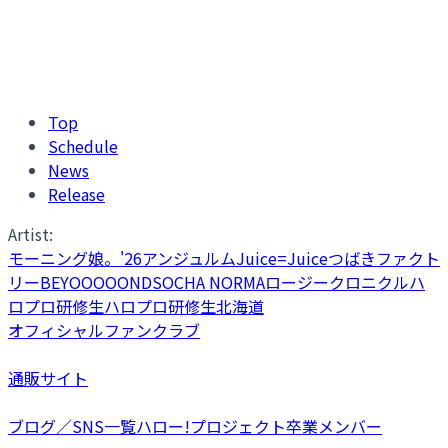
Top
Schedule
News
Release
Artist:
モーニング娘。'26
アンジュルム
Juice=Juice
つばきファクト
リー
BEYOOOOONDS
OCHA NORMA
ロージークロニクル
ハ
ロプロ研修生
ハロプロ研修生北海道
オフィシャルファンクラブ
通販サイト
ブログ／SNS一覧
ハロー!プロジェクト卒業メンバー