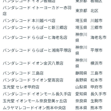
バンダレコード イオン板橋店
東京都
板橋区
バンダレコード イトーヨーカドー赤羽
東京都
北区
店
バンダレコード 本川越ペペ店
埼玉県
川越市
バンダレコード ららぽーと新三郷店
埼玉県
三郷市
神奈川
バンダレコード ららぽーと海老名店
海老名市
県
神奈川
バンダレコード ららぽーと湘南平塚店
平塚市
県
神奈川
バンダレコード イオン金沢八景店
横浜市
県
バンダレコード 三島店
静岡県
三島市
バンダレコード ライオン堂高宮店
長野県
松本市
玉光堂 セレオ甲府店
山梨県
甲府市
バンダレコード イオンモール長久手店
愛知県
長久手市
玉光堂 イオンモール奈良登美ヶ丘店
奈良県
生駒市
ムラヤマレコードイオン熊本中央店
熊本県
熊本市