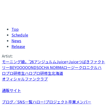
Top
Schedule
News
Release
Artist:
モーニング娘。'26
アンジュルム
Juice=Juice
つばきファクト
リー
BEYOOOOONDS
OCHA NORMA
ロージークロニクル
ハ
ロプロ研修生
ハロプロ研修生北海道
オフィシャルファンクラブ
通販サイト
ブログ／SNS一覧
ハロー!プロジェクト卒業メンバー