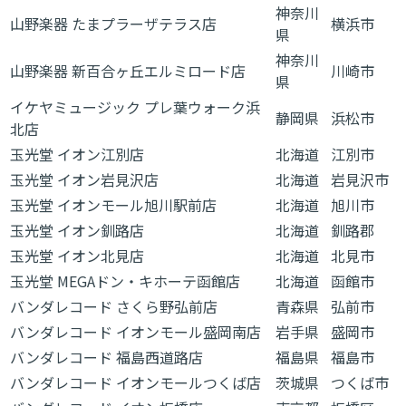
神奈川
山野楽器 たまプラーザテラス店
横浜市
県
神奈川
山野楽器 新百合ヶ丘エルミロード店
川崎市
県
イケヤミュージック プレ葉ウォーク浜
静岡県
浜松市
北店
玉光堂 イオン江別店
北海道
江別市
玉光堂 イオン岩見沢店
北海道
岩見沢市
玉光堂 イオンモール旭川駅前店
北海道
旭川市
玉光堂 イオン釧路店
北海道
釧路郡
玉光堂 イオン北見店
北海道
北見市
玉光堂 MEGAドン・キホーテ函館店
北海道
函館市
バンダレコード さくら野弘前店
青森県
弘前市
バンダレコード イオンモール盛岡南店
岩手県
盛岡市
バンダレコード 福島西道路店
福島県
福島市
バンダレコード イオンモールつくば店
茨城県
つくば市