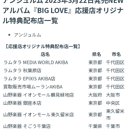
アルバム『BIG LOVE』応援店オリジナ
ル特典配布店一覧
アンジュルム
【応援店オリジナル特典配布店一覧】
店名
県名
市名
ラムタラ MEDIA WORLD AKIBA
東京都
千代田区
ラムタラ 秋葉原店
東京都
千代田区
ラムタラ EPIXIS AKIBA店
東京都
千代田区
買取販売市場ムーランAKIBA
東京都
千代田区
山野楽器 イオンモール鶴見緑地店
大阪府
大阪市
山野楽器 銀座本店
東京都
中央区
東久留米
山野楽器 イオンモール東久留米店
東京都
市
山野楽器 そごう千葉店
千葉県
千葉市