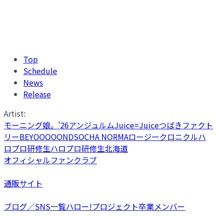
Top
Schedule
News
Release
Artist:
モーニング娘。'26
アンジュルム
Juice=Juice
つばきファクト
リー
BEYOOOOONDS
OCHA NORMA
ロージークロニクル
ハ
ロプロ研修生
ハロプロ研修生北海道
オフィシャルファンクラブ
通販サイト
ブログ／SNS一覧
ハロー!プロジェクト卒業メンバー