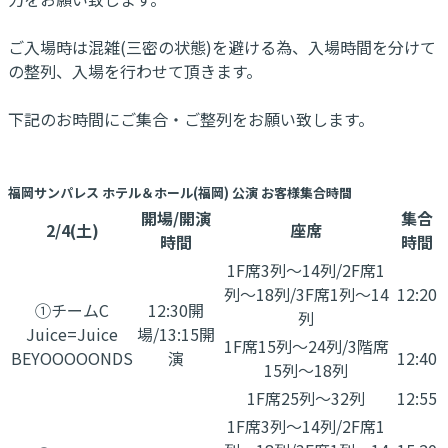
ご入場時は混雑(三密の状態)を避ける為、入場時間を分けて
の整列、入場を行わせて頂きます。
下記のお時間にご集合・ご整列をお願い致します。
福岡サンパレス ホテル＆ホール(福岡) 公演 お客様集合時間
開場/開演
集合
2/4(土)
座席
時間
時間
1F席3列〜14列/2F席1
列〜18列/3F席1列〜14
12:20
①チームC
12:30開
列
Juice=Juice
場/13:15開
1F席15列〜24列/3階席
BEYOOOOONDS
演
12:40
15列〜18列
1F席25列〜32列
12:55
1F席3列〜14列/2F席1