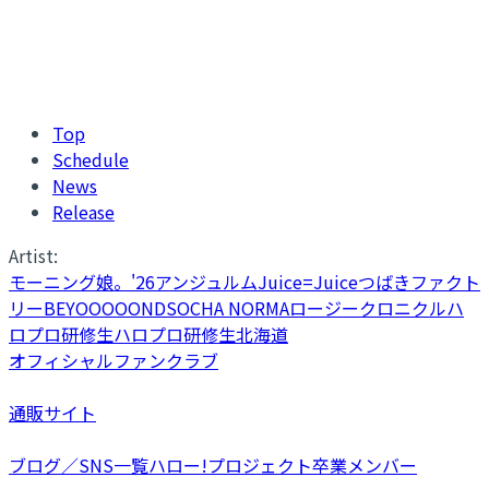
Top
Schedule
News
Release
Artist:
モーニング娘。'26
アンジュルム
Juice=Juice
つばきファクト
リー
BEYOOOOONDS
OCHA NORMA
ロージークロニクル
ハ
ロプロ研修生
ハロプロ研修生北海道
オフィシャルファンクラブ
通販サイト
ブログ／SNS一覧
ハロー!プロジェクト卒業メンバー