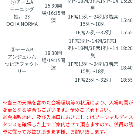
列〜18列/3F席1列〜14
15:20
②チームA
15:30開
列
モーニング
場/16:15開
娘。'23
1F席15列〜24列/3階席
演
15:40
OCHA NORMA
15列〜18列
1F席25列〜32列
15:55
1F席3列〜14列/2F席1
列〜18列/3F席1列〜14
18:20
③チームB
18:30開
列
アンジュルム
場/19:15開
つばきファクト
1F席15列〜24列/3階席
演
18:40
リー
15列〜18列
1F席25列〜32列
18:55
※当日の天候を含めた会場環境等の状況により、入場時間が
変更となる場合もございます。予めご了承下さい。
※会場敷地内、及び入場口におきましてはソーシャルディス
タンスを確保した上でご案内させて頂きますので、係員の誘
導に従ってお並び頂きます様、お願い致します。