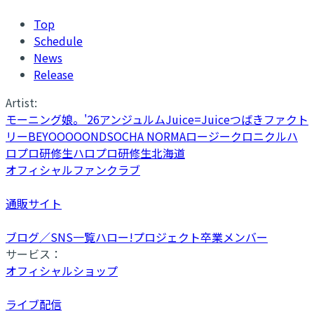
Top
Schedule
News
Release
Artist:
モーニング娘。'26
アンジュルム
Juice=Juice
つばきファクト
リー
BEYOOOOONDS
OCHA NORMA
ロージークロニクル
ハ
ロプロ研修生
ハロプロ研修生北海道
オフィシャルファンクラブ
通販サイト
ブログ／SNS一覧
ハロー!プロジェクト卒業メンバー
サービス：
オフィシャルショップ
ライブ配信