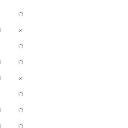
×
○
○
×
×
○
○
○
○
×
×
○
○
○
○
○