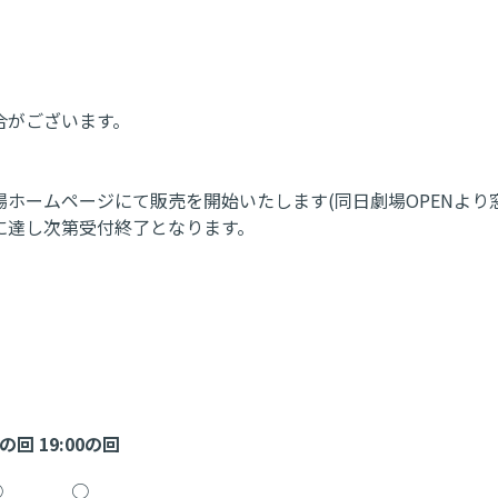
合がございます。
各劇場ホームページにて販売を開始いたします(同日劇場OPENよ
に達し次第受付終了となります。
5の回
19:00の回
○
○