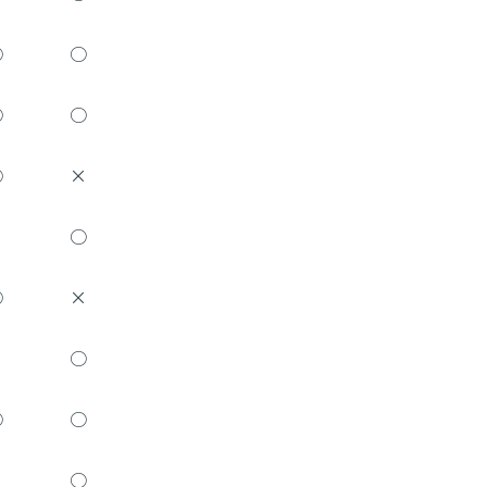
○
○
○
○
○
×
×
○
○
×
×
○
○
○
×
○