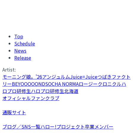
Top
Schedule
News
Release
Artist:
モーニング娘。'26
アンジュルム
Juice=Juice
つばきファクト
リー
BEYOOOOONDS
OCHA NORMA
ロージークロニクル
ハ
ロプロ研修生
ハロプロ研修生北海道
オフィシャルファンクラブ
通販サイト
ブログ／SNS一覧
ハロー!プロジェクト卒業メンバー