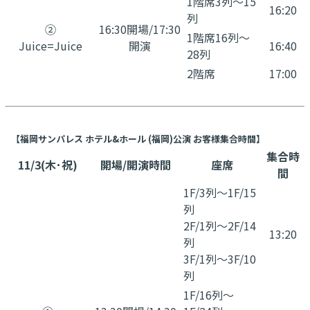
1階席3列〜15
16:20
列
②
16:30開場/17:30
1階席16列〜
Juice=Juice
開演
16:40
28列
2階席
17:00
【福岡サンパレス ホテル&ホール (福岡)公演 お客様集合時間】
集合時
11/3(木･祝)
開場/開演時間
座席
間
1F/3列～1F/15
列
2F/1列～2F/14
13:20
列
3F/1列～3F/10
列
1F/16列～