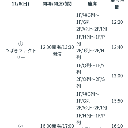
11/6(日)
開場/開演時間
座席
間
1F/特C列～
1F/G列
12:20
2F/A列～2F/I列
1F/H列～1F/P
①
列
12:30開場/13:30
12:40
つばきファクト
2F/J列～2F/N
開演
リー
列
1F/Q列～1F/Y
列
13:00
2F/O列～2F/S
列
1F/特C列～
1F/G列
15:50
2F/A列～2F/I列
1F/H列～1F/P
列
②
16:00開場/17:00
16:10