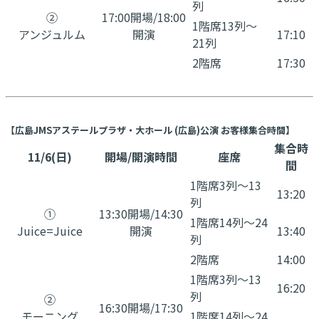
列
②
17:00開場/18:00
1階席13列〜
アンジュルム
開演
17:10
21列
2階席
17:30
【広島JMSアステールプラザ・大ホール (広島)公演 お客様集合時間】
集合時
11/6(日)
開場/開演時間
座席
間
1階席3列〜13
13:20
列
①
13:30開場/14:30
1階席14列〜24
Juice=Juice
開演
13:40
列
2階席
14:00
1階席3列〜13
16:20
列
②
16:30開場/17:30
モーニング
1階席14列〜24