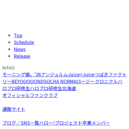
Top
Schedule
News
Release
Artist:
モーニング娘。'26
アンジュルム
Juice=Juice
つばきファクト
リー
BEYOOOOONDS
OCHA NORMA
ロージークロニクル
ハ
ロプロ研修生
ハロプロ研修生北海道
オフィシャルファンクラブ
通販サイト
ブログ／SNS一覧
ハロー!プロジェクト卒業メンバー