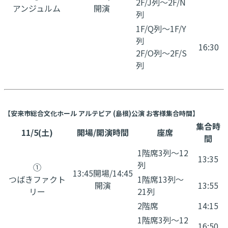
2F/J列～2F/N
アンジュルム
開演
列
1F/Q列～1F/Y
列
16:30
2F/O列～2F/S
列
【安来市総合文化ホール アルテピア (島根)公演 お客様集合時間】
集合時
11/5(土)
開場/開演時間
座席
間
1階席3列〜12
13:35
列
①
13:45開場/14:45
つばきファクト
1階席13列〜
開演
13:55
リー
21列
2階席
14:15
1階席3列〜12
16:50