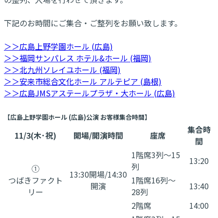
下記のお時間にご集合・ご整列をお願い致します。
＞＞広島上野学園ホール (広島)
＞＞福岡サンパレス ホテル&ホール (福岡)
＞＞北九州ソレイユホール (福岡)
＞＞安来市総合文化ホール アルテピア (島根)
＞＞広島JMSアステールプラザ・大ホール (広島)
【広島上野学園ホール (広島)公演 お客様集合時間】
集合時
11/3(木･祝)
開場/開演時間
座席
間
1階席3列〜15
13:20
列
①
13:30開場/14:30
つばきファクト
1階席16列〜
開演
13:40
リー
28列
2階席
14:00