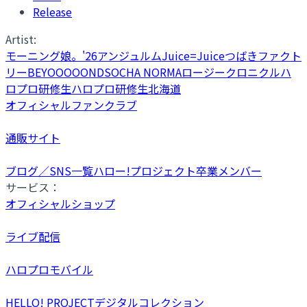
Release
Artist:
モーニング娘。'26
アンジュルム
Juice=Juice
つばきファクト
リー
BEYOOOOONDS
OCHA NORMA
ロージークロニクル
ハ
ロプロ研修生
ハロプロ研修生北海道
オフィシャルファンクラブ
通販サイト
ブログ／SNS一覧
ハロー!プロジェクト卒業メンバー
サービス：
オフィシャルショップ
ライブ配信
ハロプロモバイル
HELLO! PROJECTデジタルコレクション