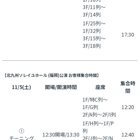
3F/11列～
3F/14列
1F/25列～
1F/32列
17:30
3F/15列～
3F/18列
【北九州ソレイユホール (福岡)公演 お客様集合時間】
集合時
11/5(土)
開場/開演時間
座席
間
1F/特C列～
1F/G列
12:20
2F/A列～2F/I列
1F/H列～1F/P
①
列
12:30開場/13:30
12:40
モーニング
2F/J列～2F/N