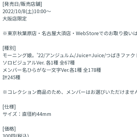
[発売日/販売店舗]
2022/10/8(土)10:00～
大阪店限定
※東京秋葉原店・名古屋大須店・WebStoreでのお取り扱い
[種別]
モーニング娘。'22/アンジュルム/Juice=Juice/つばきファクト
ソロビジュアルVer. 各1種 全67種
メンバー名ひらがな一文字Ver.各1種 全178種
計245種
※コレクション商品のため、メンバーはお選びいただけませ
[仕様]
サイズ：直径約44mm
[価格]
300円(税込)