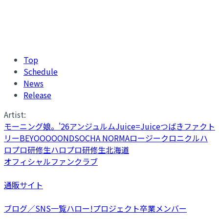
Top
Schedule
News
Release
Artist:
モーニング娘。'26
アンジュルム
Juice=Juice
つばきファクト
リー
BEYOOOOONDS
OCHA NORMA
ロージークロニクル
ハ
ロプロ研修生
ハロプロ研修生北海道
オフィシャルファンクラブ
通販サイト
ブログ／SNS一覧
ハロー!プロジェクト卒業メンバー