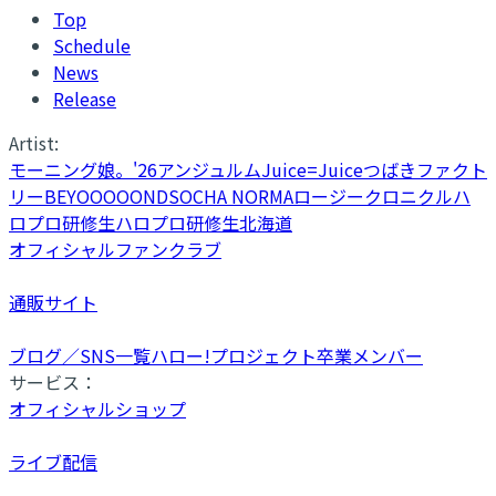
Top
Schedule
News
Release
Artist:
モーニング娘。'26
アンジュルム
Juice=Juice
つばきファクト
リー
BEYOOOOONDS
OCHA NORMA
ロージークロニクル
ハ
ロプロ研修生
ハロプロ研修生北海道
オフィシャルファンクラブ
通販サイト
ブログ／SNS一覧
ハロー!プロジェクト卒業メンバー
サービス：
オフィシャルショップ
ライブ配信