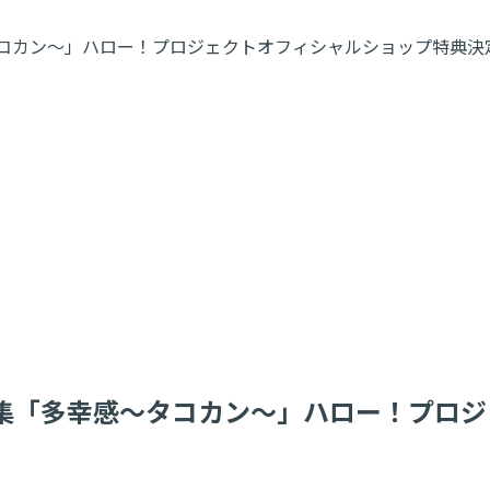
幸感～タコカン～」ハロー！プロジェクトオフィシャルショップ特典決
藤由愛写真集「多幸感～タコカン～」ハロー！