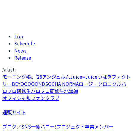
Top
Schedule
News
Release
Artist:
モーニング娘。'26
アンジュルム
Juice=Juice
つばきファクト
リー
BEYOOOOONDS
OCHA NORMA
ロージークロニクル
ハ
ロプロ研修生
ハロプロ研修生北海道
オフィシャルファンクラブ
通販サイト
ブログ／SNS一覧
ハロー!プロジェクト卒業メンバー