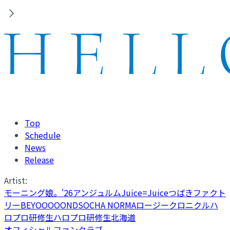
Top
Schedule
News
Release
Artist:
モーニング娘。'26
アンジュルム
Juice=Juice
つばきファクト
リー
BEYOOOOONDS
OCHA NORMA
ロージークロニクル
ハ
ロプロ研修生
ハロプロ研修生北海道
オフィシャルファンクラブ