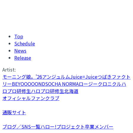
Top
Schedule
News
Release
Artist:
モーニング娘。'26
アンジュルム
Juice=Juice
つばきファクト
リー
BEYOOOOONDS
OCHA NORMA
ロージークロニクル
ハ
ロプロ研修生
ハロプロ研修生北海道
オフィシャルファンクラブ
通販サイト
ブログ／SNS一覧
ハロー!プロジェクト卒業メンバー