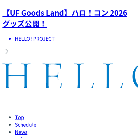
【UF Goods Land】ハロ！コン 2026
グッズ公開！
HELLO! PROJECT
Top
Schedule
News