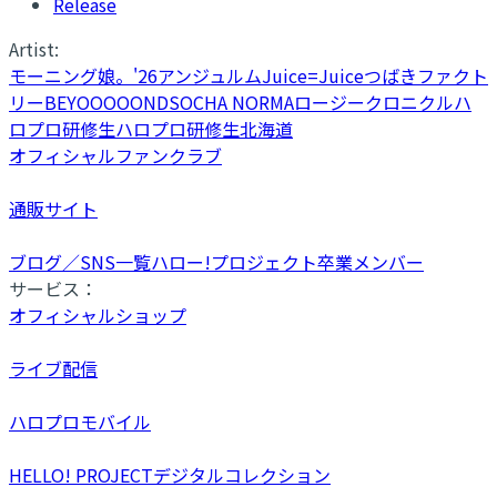
Release
Artist:
モーニング娘。'26
アンジュルム
Juice=Juice
つばきファクト
リー
BEYOOOOONDS
OCHA NORMA
ロージークロニクル
ハ
ロプロ研修生
ハロプロ研修生北海道
オフィシャルファンクラブ
通販サイト
ブログ／SNS一覧
ハロー!プロジェクト卒業メンバー
サービス：
オフィシャルショップ
ライブ配信
ハロプロモバイル
HELLO! PROJECTデジタルコレクション