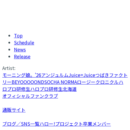
Top
Schedule
News
Release
Artist:
モーニング娘。'26
アンジュルム
Juice=Juice
つばきファクト
リー
BEYOOOOONDS
OCHA NORMA
ロージークロニクル
ハ
ロプロ研修生
ハロプロ研修生北海道
オフィシャルファンクラブ
通販サイト
ブログ／SNS一覧
ハロー!プロジェクト卒業メンバー