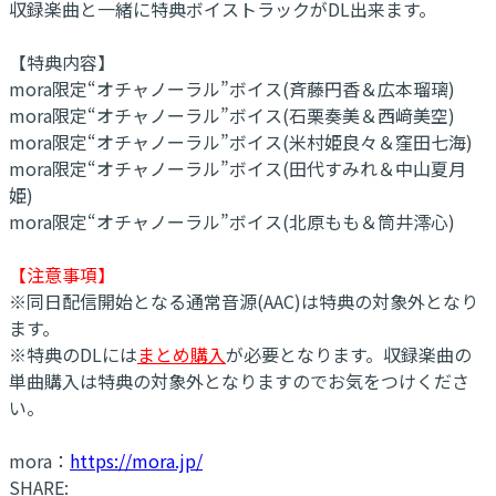
収録楽曲と一緒に特典ボイストラックがDL出来ます。
【特典内容】
mora限定“オチャノーラル”ボイス(斉藤円香＆広本瑠璃)
mora限定“オチャノーラル”ボイス(石栗奏美＆西﨑美空)
mora限定“オチャノーラル”ボイス(米村姫良々＆窪田七海)
mora限定“オチャノーラル”ボイス(田代すみれ＆中山夏月
姫)
mora限定“オチャノーラル”ボイス(北原もも＆筒井澪心)
【注意事項】
※同日配信開始となる通常音源(AAC)は特典の対象外となり
ます。
※特典のDLには
まとめ購入
が必要となります。収録楽曲の
単曲購入は特典の対象外となりますのでお気をつけくださ
い。
mora：
https://mora.jp/
SHARE: