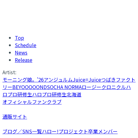
Top
Schedule
News
Release
Artist:
モーニング娘。'26
アンジュルム
Juice=Juice
つばきファクト
リー
BEYOOOOONDS
OCHA NORMA
ロージークロニクル
ハ
ロプロ研修生
ハロプロ研修生北海道
オフィシャルファンクラブ
通販サイト
ブログ／SNS一覧
ハロー!プロジェクト卒業メンバー