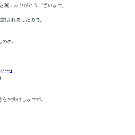
頂き誠にありがとうございます。
確認されましたので、
ものの、
。
r! ～」
)
惑をお掛けしますが、