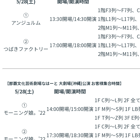
5/28(土)
開場/開演時間
1階F3列～F7列、C
①
13:30開場/14:30開演
1階L1列～L17列、
アンジュルム
2階M1列～M11列、
1階F3列～F7列、C
②
17:00開場/18:00開演
1階L1列～L17列、
つばきファクトリー
2階M1列～M11列、
【那覇文化芸術劇場なはーと 大劇場(沖縄)公演 お客様集合時間】
5/28(土)
開場/開演時間
1F C列～L列 2F 
①
14:00開場/15:00開演
1F M列～S列 1F 
モーニング娘。'22
1F T列～Z列 3F E列
1F C列～L列 2F 
②
17:30開場/18:30開演
1F M列～S列 1F 
モーニング娘。'22