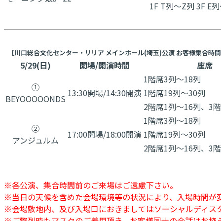
1F T列～Z列 3F E列
【川口総合文化センター・リリア メインホール(埼玉)公演 お客様集合時
5/29(日)
開場/開演時間
座席
1階席3列〜18列
①
13:30開場/14:30開演
1階席19列〜30列
BEYOOOOONDS
2階席1列〜16列、3階
1階席3列〜18列
②
17:00開場/18:00開演
1階席19列〜30列
​アンジュルム
2階席1列〜16列、3階
※各公演、集合時間前のご来場はご遠慮下さい。
※当日の天候を含めた会場環境等の状況により、入場時間が
※会場敷地内、及び入場口におきましてはソーシャルディス
※ご整列時もマスクのご着用頂き、お客様同士の会話はお控