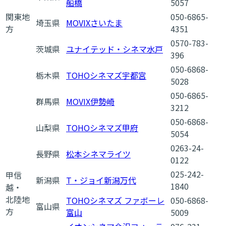
船橋
5057
関東地
050-6865-
埼玉県
MOVIXさいたま
方
4351
0570-783-
茨城県
ユナイテッド・シネマ水戸
396
050-6868-
栃木県
TOHOシネマズ宇都宮
5028
050-6865-
群馬県
MOVIX伊勢崎
3212
050-6868-
山梨県
TOHOシネマズ甲府
5054
0263-24-
長野県
松本シネマライツ
0122
025-242-
甲信
新潟県
T・ジョイ新潟万代
1840
越・
北陸地
TOHOシネマズ ファボーレ
050-6868-
富山県
方
富山
5009