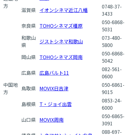
方
0748-37-
滋賀県
イオンシネマ近江八幡
3433
050-6868-
奈良県
TOHOシネマズ橿原
5031
和歌山
073-480-
ジストシネマ和歌山
県
5800
050-6868-
岡山県
TOHOシネマズ岡南
5042
082-561-
広島県
広島バルト11
0600
中国地
050-6861-
鳥取県
MOVIX日吉津
方
9015
0853-24-
島根県
T・ジョイ出雲
6000
050-6865-
山口県
MOVIX周南
3091
088-697-