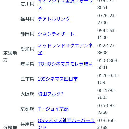
イオンシネマ金沢フォーラ
076-231-
石川県
ス
8651
0776-23-
福井県
テアトルサンク
2706
054-253-
静岡県
シネシティザート
1500
ミッドランドスクエアシネ
052-527-
愛知県
マ
8808
東海地
方
050-6868-
岐阜県
TOHOシネマズモレラ岐阜
5041
0570-051-
三重県
109シネマズ四日市
109
06-4795-
大阪府
梅田ブルク7
7602
075-692-
京都府
T・ジョイ京都
2260
OSシネマズ神戸ハーバーラ
078-360-
兵庫県
ンド
3788
近畿地