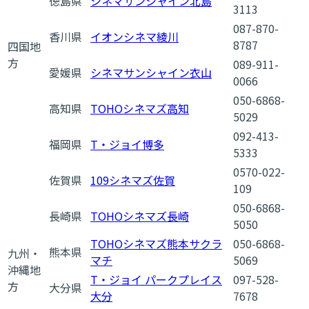
徳島県
シネマサンシャイン北島
3113
087-870-
香川県
イオンシネマ綾川
8787
四国地
方
089-911-
愛媛県
シネマサンシャイン衣山
0066
050-6868-
高知県
TOHOシネマズ高知
5029
092-413-
福岡県
T・ジョイ博多
5333
0570-022-
佐賀県
109シネマズ佐賀
109
050-6868-
長崎県
TOHOシネマズ長崎
5050
TOHOシネマズ熊本サクラ
050-6868-
熊本県
九州・
マチ
5069
沖縄地
T・ジョイ パークプレイス
097-528-
方
大分県
大分
7678