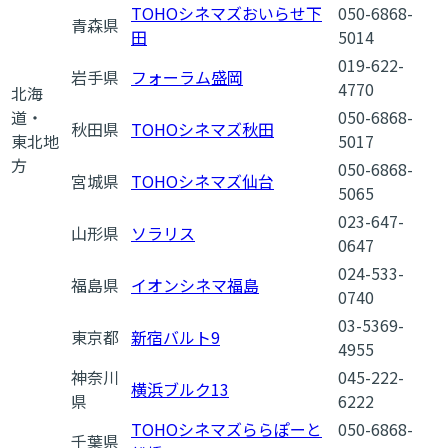
TOHOシネマズおいらせ下
050-6868-
青森県
田
5014
019-622-
岩手県
フォーラム盛岡
4770
北海
道・
050-6868-
秋田県
TOHOシネマズ秋田
東北地
5017
方
050-6868-
宮城県
TOHOシネマズ仙台
5065
023-647-
山形県
ソラリス
0647
024-533-
福島県
イオンシネマ福島
0740
03-5369-
東京都
新宿バルト9
4955
神奈川
045-222-
横浜ブルク13
県
6222
TOHOシネマズららぽーと
050-6868-
千葉県