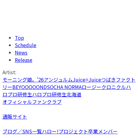
Top
Schedule
News
Release
Artist:
モーニング娘。'26
アンジュルム
Juice=Juice
つばきファクト
リー
BEYOOOOONDS
OCHA NORMA
ロージークロニクル
ハ
ロプロ研修生
ハロプロ研修生北海道
オフィシャルファンクラブ
通販サイト
ブログ／SNS一覧
ハロー!プロジェクト卒業メンバー