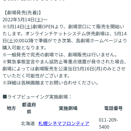
【劇場発売(先着)】
2022年5月14日(土)～
※5月14日(土)劇場OPENより、劇場窓口にて販売を開始い
たします。オンラインチケットシステム併売劇場は、5月14
日(土)0:00以降で準備ができ次第、各劇場ホームページより
購入可能となります。
※一般発売で完売の劇場では、劇場販売は行いません。
※緊急事態宣言やまん延防止等重点措置が発令された場合、
劇場によっては劇場販売を公演当日5月16日(月)のみとさせ
ていただく可能性がございます。
※詳細は各映画館までお問い合わせください。
■ライブビューイング実施劇場：
都道府
地方
実施劇場
電話番号
県
011-209-
北海道
札幌シネマフロンティア
5400