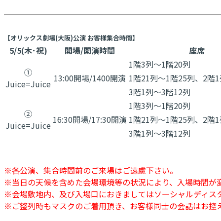
【オリックス劇場(大阪)公演 お客様集合時間】
5/5(木･祝)
開場/開演時間
座席
1階3列～1階20列
①
13:00開場/1400開演
1階21列～1階25列、2階
​Juice=Juice
3階1列～3階12列
1階3列～1階20列
②
16:30開場/17:30開演
1階21列～1階25列、2階
​​Juice=Juice
3階1列～3階12列
※各公演、集合時間前のご来場はご遠慮下さい。
※当日の天候を含めた会場環境等の状況により、入場時間が
※会場敷地内、及び入場口におきましてはソーシャルディス
※ご整列時もマスクのご着用頂き、お客様同士の会話はお控