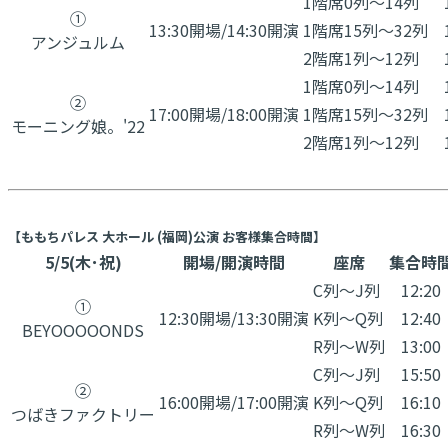
1階席0列〜14列
①
13:30開場/14:30開演
1階席15列〜32列
アンジュルム
2階席1列〜12列
1階席0列〜14列
②
17:00開場/18:00開演
1階席15列〜32列
​モーニング娘。'22
2階席1列〜12列
【ももちパレス 大ホール (福岡)公演 お客様集合時間】
5/5(木･祝)
開場/開演時間
座席
集合時
C列～J列
12:20
①
12:30開場/13:30開演
K列～Q列
12:40
BEYOOOOONDS
R列～W列
13:00
C列～J列
15:50
②
16:00開場/17:00開演
K列～Q列
16:10
​つばきファクトリー
R列～W列
16:30