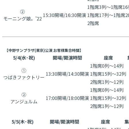
1階席3列～1階席16
②
15:30開場/16:30開演
1階席17列～1階席2
​モーニング娘。'22
2階席
【中野サンプラザ(東京)公演 お客様集合時間】
5/4(水･祝)
開場/開演時間
座席
1階席0列〜14列
①
13:30開場/14:30開演
1階席15列〜32列
つばきファクトリー
2階席1列〜12列
1階席0列〜14列
②
17:00開場/18:00開演
1階席15列〜32列
​アンジュルム
2階席1列〜12列
5/5(木･祝)
開場/開演時間
座席
集