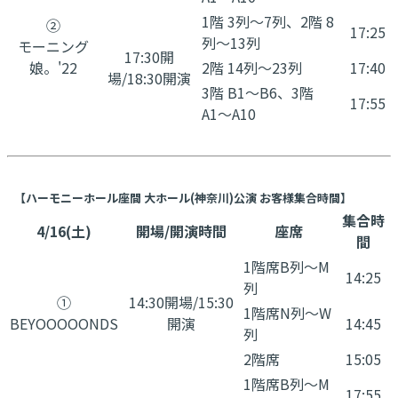
1階 3列〜7列、2階 8
②
17:25
列〜13列
​モーニング
17:30開
娘。'22
2階 14列〜23列
17:40
場/18:30開演
3階 B1〜B6、3階
17:55
A1〜A10
【ハーモニーホール座間 大ホール(神奈川)公演 お客様集合時間】
集合時
4/16(土)
開場/開演時間
座席
間
1階席B列〜M
14:25
列
①
14:30開場/15:30
1階席N列〜W
BEYOOOOONDS
開演
14:45
列
2階席
15:05
1階席B列〜M
17:55