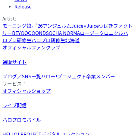
Release
Artist:
モーニング娘。'26
アンジュルム
Juice=Juice
つばきファクト
リー
BEYOOOOONDS
OCHA NORMA
ロージークロニクル
ハ
ロプロ研修生
ハロプロ研修生北海道
オフィシャルファンクラブ
通販サイト
ブログ／SNS一覧
ハロー!プロジェクト卒業メンバー
サービス：
オフィシャルショップ
ライブ配信
ハロプロモバイル
HELLO! PROJECTデジタルコレクション