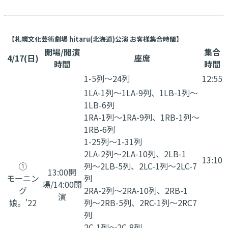
【札幌文化芸術劇場 hitaru(北海道)公演 お客様集合時間】
開場/開演
集合
4/17(日)
座席
時間
時間
1-5列〜24列
12:55
1LA-1列〜1LA-9列、1LB-1列〜
1LB-6列
1RA-1列〜1RA-9列、1RB-1列〜
1RB-6列
1-25列〜1-31列
2LA-2列〜2LA-10列、2LB-1
13:10
①
列〜2LB-5列、2LC-1列〜2LC-7
13:00開
モーニン
列
場/14:00開
グ
2RA-2列〜2RA-10列、2RB-1
演
娘。'22
列〜2RB-5列、2RC-1列〜2RC7
列
2C-1列〜2C-8列