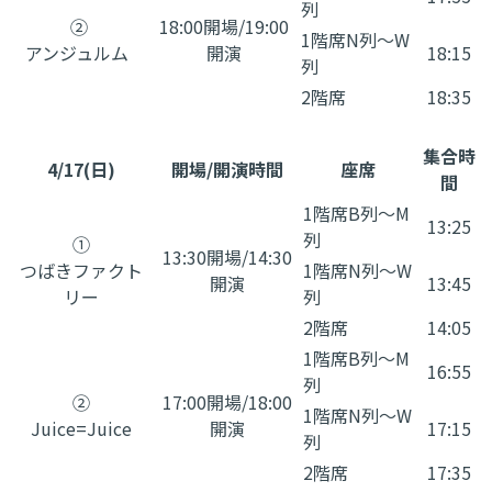
列
②
18:00開場/19:00
1階席N列〜W
アンジュルム
開演
18:15
列
2階席
18:35
集合時
4/17(日)
開場/開演時間
座席
間
1階席B列〜M
13:25
列
①
13:30開場/14:30
つばきファクト
1階席N列〜W
開演
13:45
リー
列
2階席
14:05
1階席B列〜M
16:55
列
②
17:00開場/18:00
1階席N列〜W
Juice=Juice
開演
17:15
列
2階席
17:35