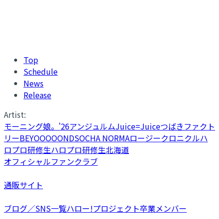
Top
Schedule
News
Release
Artist:
モーニング娘。'26
アンジュルム
Juice=Juice
つばきファクト
リー
BEYOOOOONDS
OCHA NORMA
ロージークロニクル
ハ
ロプロ研修生
ハロプロ研修生北海道
オフィシャルファンクラブ
通販サイト
ブログ／SNS一覧
ハロー!プロジェクト卒業メンバー