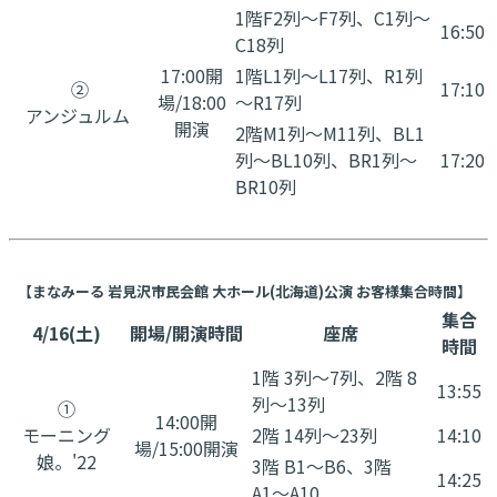
1階F2列～F7列、C1列～
16:50
C18列
17:00開
1階L1列～L17列、R1列
②
17:10
場/18:00
～R17列
アンジュルム
開演
2階M1列～M11列、BL1
列～BL10列、BR1列～
17:20
BR10列
【まなみーる 岩見沢市民会館 大ホール(北海道)公演 お客様集合時間】
集合
4/16(土)
開場/開演時間
座席
時間
1階 3列〜7列、2階 8
13:55
列〜13列
①
14:00開
モーニング
2階 14列〜23列
14:10
場/15:00開演
娘。'22
3階 B1〜B6、3階
14:25
A1〜A10