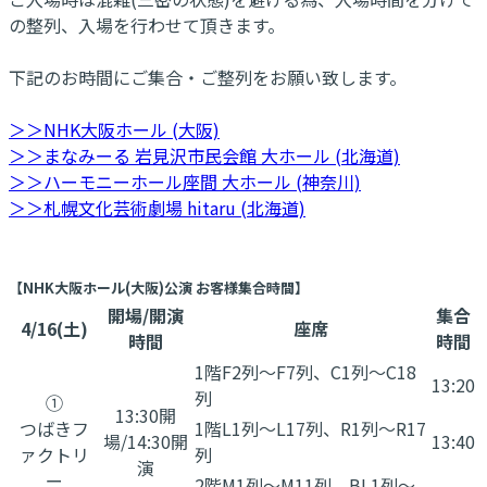
の整列、入場を行わせて頂きます。
下記のお時間にご集合・ご整列をお願い致します。
＞＞NHK大阪ホール (大阪)
＞＞まなみーる 岩見沢市民会館 大ホール (北海道)
＞＞ハーモニーホール座間 大ホール (神奈川)
＞＞札幌文化芸術劇場 hitaru (北海道)
【NHK大阪ホール(大阪)公演 お客様集合時間】
開場/開演
集合
4/16(土)
座席
時間
時間
1階F2列～F7列、C1列～C18
13:20
列
①
13:30開
つばきフ
1階L1列～L17列、R1列～R17
場/14:30開
13:40
ァクトリ
列
演
ー
2階M1列～M11列、BL1列～