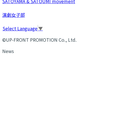
SATOYAMA & SATOUMI movement
演劇女子部
Select Language
▼
©UP-FRONT PROMOTION Co., Ltd.
News