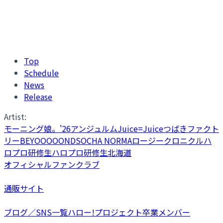
Top
Schedule
News
Release
Artist:
モーニング娘。'26
アンジュルム
Juice=Juice
つばきファクト
リー
BEYOOOOONDS
OCHA NORMA
ロージークロニクル
ハ
ロプロ研修生
ハロプロ研修生北海道
オフィシャルファンクラブ
通販サイト
ブログ／SNS一覧
ハロー!プロジェクト卒業メンバー