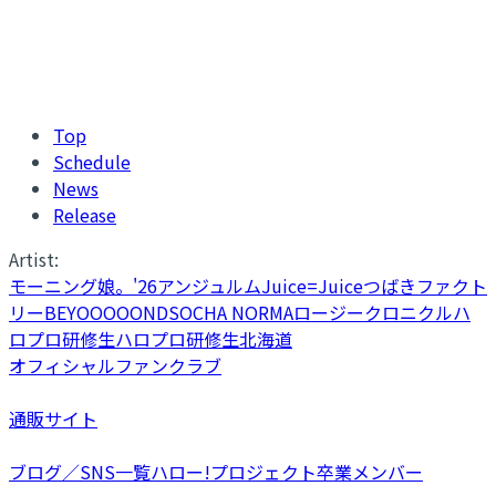
Top
Schedule
News
Release
Artist:
モーニング娘。'26
アンジュルム
Juice=Juice
つばきファクト
リー
BEYOOOOONDS
OCHA NORMA
ロージークロニクル
ハ
ロプロ研修生
ハロプロ研修生北海道
オフィシャルファンクラブ
通販サイト
ブログ／SNS一覧
ハロー!プロジェクト卒業メンバー