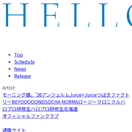
Top
Schedule
News
Release
Artist:
モーニング娘。'26
アンジュルム
Juice=Juice
つばきファクト
リー
BEYOOOOONDS
OCHA NORMA
ロージークロニクル
ハ
ロプロ研修生
ハロプロ研修生北海道
オフィシャルファンクラブ
通販サイト