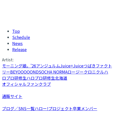
Top
Schedule
News
Release
Artist:
モーニング娘。'26
アンジュルム
Juice=Juice
つばきファクト
リー
BEYOOOOONDS
OCHA NORMA
ロージークロニクル
ハ
ロプロ研修生
ハロプロ研修生北海道
オフィシャルファンクラブ
通販サイト
ブログ／SNS一覧
ハロー!プロジェクト卒業メンバー