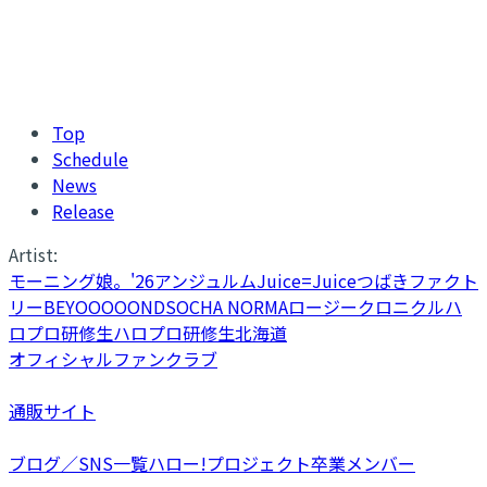
Top
Schedule
News
Release
Artist:
モーニング娘。'26
アンジュルム
Juice=Juice
つばきファクト
リー
BEYOOOOONDS
OCHA NORMA
ロージークロニクル
ハ
ロプロ研修生
ハロプロ研修生北海道
オフィシャルファンクラブ
通販サイト
ブログ／SNS一覧
ハロー!プロジェクト卒業メンバー