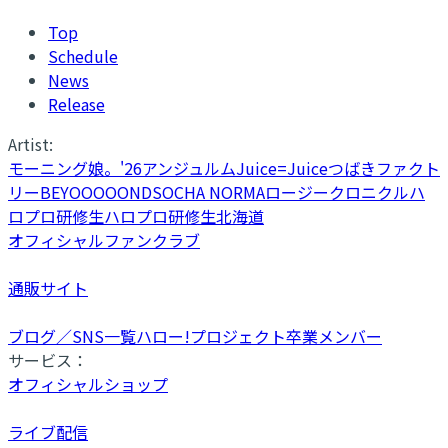
Top
Schedule
News
Release
Artist:
モーニング娘。'26
アンジュルム
Juice=Juice
つばきファクト
リー
BEYOOOOONDS
OCHA NORMA
ロージークロニクル
ハ
ロプロ研修生
ハロプロ研修生北海道
オフィシャルファンクラブ
通販サイト
ブログ／SNS一覧
ハロー!プロジェクト卒業メンバー
サービス：
オフィシャルショップ
ライブ配信