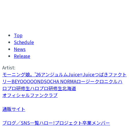
Top
Schedule
News
Release
Artist:
モーニング娘。'26
アンジュルム
Juice=Juice
つばきファクト
リー
BEYOOOOONDS
OCHA NORMA
ロージークロニクル
ハ
ロプロ研修生
ハロプロ研修生北海道
オフィシャルファンクラブ
通販サイト
ブログ／SNS一覧
ハロー!プロジェクト卒業メンバー