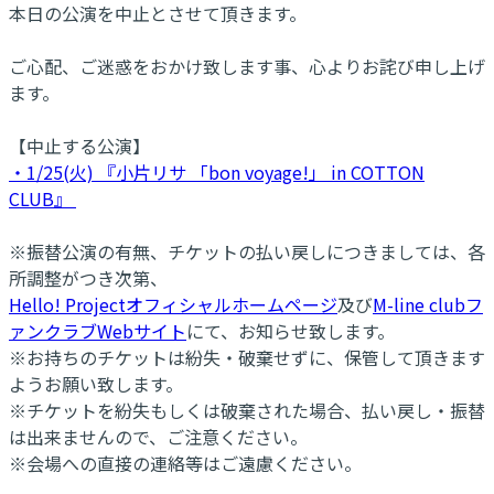
本日の公演を中止とさせて頂きます。
ご心配、ご迷惑をおかけ致します事、心よりお詫び申し上げ
ます。
【中止する公演】
・1/25(火) 『小片リサ 「bon voyage!」 in COTTON
CLUB』
※振替公演の有無、チケットの払い戻しにつきましては、各
所調整がつき次第、
Hello! Projectオフィシャルホームページ
及び
M-line clubフ
ァンクラブWebサイト
にて、お知らせ致します。
※お持ちのチケットは紛失・破棄せずに、保管して頂きます
ようお願い致します。
※チケットを紛失もしくは破棄された場合、払い戻し・振替
は出来ませんので、ご注意ください。
※会場への直接の連絡等はご遠慮ください。