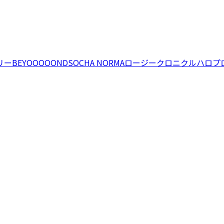
リー
BEYOOOOONDS
OCHA NORMA
ロージークロニクル
ハロプ