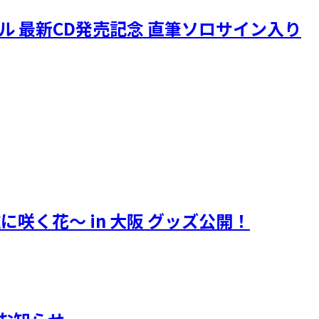
ニクル 最新CD発売記念 直筆ソロサイン入り
遠に咲く花～ in 大阪 グッズ公開！