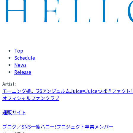
Top
Schedule
News
Release
Artist:
モーニング娘。'26
アンジュルム
Juice=Juice
つばきファクト
オフィシャルファンクラブ
通販サイト
ブログ／SNS一覧
ハロー!プロジェクト卒業メンバー