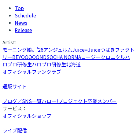
Top
Schedule
News
Release
Artist:
モーニング娘。'26
アンジュルム
Juice=Juice
つばきファクト
リー
BEYOOOOONDS
OCHA NORMA
ロージークロニクル
ハ
ロプロ研修生
ハロプロ研修生北海道
オフィシャルファンクラブ
通販サイト
ブログ／SNS一覧
ハロー!プロジェクト卒業メンバー
サービス：
オフィシャルショップ
ライブ配信