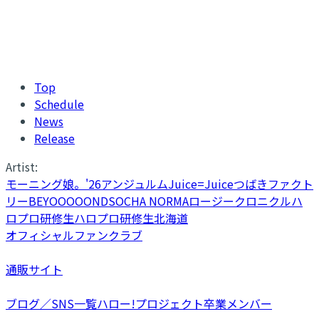
Top
Schedule
News
Release
Artist:
モーニング娘。'26
アンジュルム
Juice=Juice
つばきファクト
リー
BEYOOOOONDS
OCHA NORMA
ロージークロニクル
ハ
ロプロ研修生
ハロプロ研修生北海道
オフィシャルファンクラブ
通販サイト
ブログ／SNS一覧
ハロー!プロジェクト卒業メンバー